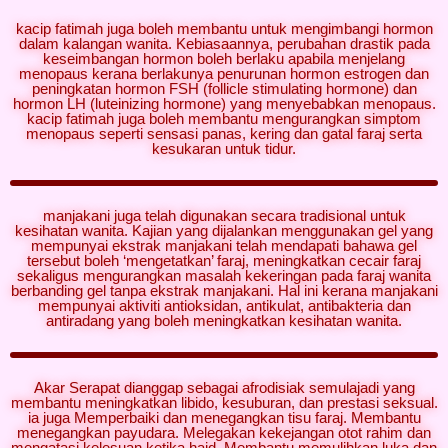
kacip fatimah juga boleh membantu untuk mengimbangi hormon
dalam kalangan wanita. Kebiasaannya, perubahan drastik pada
keseimbangan hormon boleh berlaku apabila menjelang
menopaus kerana berlakunya penurunan hormon estrogen dan
peningkatan hormon FSH (follicle stimulating hormone) dan
hormon LH (luteinizing hormone) yang menyebabkan menopaus.
kacip fatimah juga boleh membantu mengurangkan simptom
menopaus seperti sensasi panas, kering dan gatal faraj serta
kesukaran untuk tidur.
manjakani juga telah digunakan secara tradisional untuk
kesihatan wanita. Kajian yang dijalankan menggunakan gel yang
mempunyai ekstrak manjakani telah mendapati bahawa gel
tersebut boleh ‘mengetatkan’ faraj, meningkatkan cecair faraj
sekaligus mengurangkan masalah kekeringan pada faraj wanita
berbanding gel tanpa ekstrak manjakani. Hal ini kerana manjakani
mempunyai aktiviti antioksidan, antikulat, antibakteria dan
antiradang yang boleh meningkatkan kesihatan wanita.
Akar Serapat dianggap sebagai afrodisiak semulajadi yang
membantu meningkatkan libido, kesuburan, dan prestasi seksual.
ia juga Memperbaiki dan menegangkan tisu faraj. Membantu
menegangkan payudara. Melegakan kekejangan otot rahim dan
mengatasi kelesuan ketika haid. Membantu memulihkan luka dan