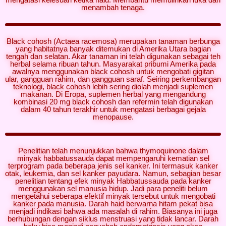
menambah tenaga.
Black cohosh (Actaea racemosa) merupakan tanaman berbunga
yang habitatnya banyak ditemukan di Amerika Utara bagian
tengah dan selatan. Akar tanaman ini telah digunakan sebagai teh
herbal selama ribuan tahun. Masyarakat pribumi Amerika pada
awalnya menggunakan black cohosh untuk mengobati gigitan
ular, gangguan rahim, dan gangguan saraf. Seiring perkembangan
teknologi, black cohosh lebih sering diolah menjadi suplemen
makanan. Di Eropa, suplemen herbal yang mengandung
kombinasi 20 mg black cohosh dan refermin telah digunakan
dalam 40 tahun terakhir untuk mengatasi berbagai gejala
menopause.
Penelitian telah menunjukkan bahwa thymoquinone dalam
minyak habbatussauda dapat mempengaruhi kematian sel
terprogram pada beberapa jenis sel kanker. Ini termasuk kanker
otak, leukemia, dan sel kanker payudara. Namun, sebagian besar
penelitian tentang efek minyak Habbatussauda pada kanker
menggunakan sel manusia hidup. Jadi para peneliti belum
mengetahui seberapa efektif minyak tersebut untuk mengobati
kanker pada manusia. Darah haid berwarna hitam pekat bisa
menjadi indikasi bahwa ada masalah di rahim. Biasanya ini juga
berhubungan dengan siklus menstruasi yang tidak lancar. Darah