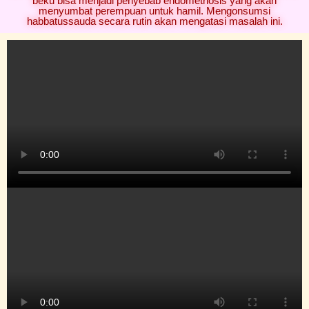
beku bisa menjadi penyebab endometriosis yang akan
menyumbat perempuan untuk hamil. Mengonsumsi
habbatussauda secara rutin akan mengatasi masalah ini.